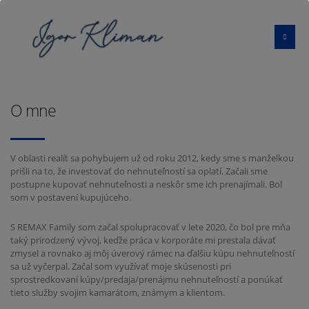
O mne
V oblasti realít sa pohybujem už od roku 2012, kedy sme s manželkou
prišli na to, že investovať do nehnuteľností sa oplatí. Začali sme
postupne kupovať nehnuteľnosti a neskôr sme ich prenajímali. Bol
som v postavení kupujúceho.
S REMAX Family som začal spolupracovať v lete 2020, čo bol pre mňa
taký prirodzený vývoj, keďže práca v korporáte mi prestala dávať
zmysel a rovnako aj môj úverový rámec na ďalšiu kúpu nehnuteľností
sa už vyčerpal. Začal som využívať moje skúsenosti pri
sprostredkovaní kúpy/predaja/prenájmu nehnuteľností a ponúkať
tieto služby svojim kamarátom, známym a klientom.