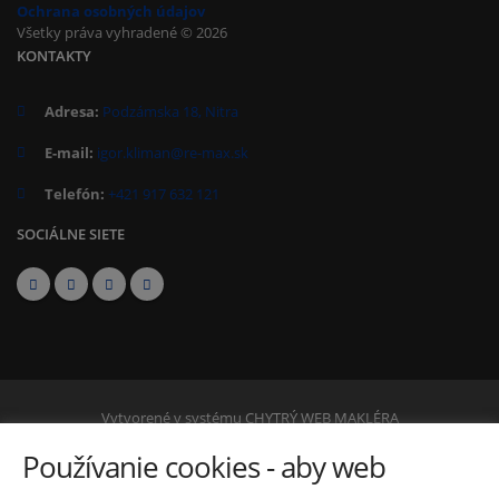
Ochrana osobných údajov
Všetky práva vyhradené © 2026
KONTAKTY
Adresa:
Podzámska 18, Nitra
E-mail:
igor.kliman@re-max.sk
Telefón:
+421 917 632 121
SOCIÁLNE SIETE
Vytvorené v systému
CHYTRÝ WEB MAKLÉRA
2026 © Tomawell s.r.o.
Používanie cookies - aby web