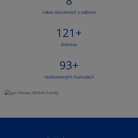
8
rokov skúseností v odbore
121
+
klientov
93
+
realizovaných transakcií