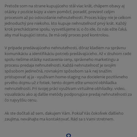
Pretože som na strane kupujúceho stál viac krát, chápem obavy aj
otázky z pozície kúpy a viem pomôcť, poradiť, previesť celým
procesom až po odovzdanie nehnuteľnosti. Proces kúpy nie je celkom
jednoduchý pre niekoho, kto kupuje nehnuteľnosť prvý krát. Každý
krok prechádzame spolu, vysvetľujeme si, o čo ide, čo nás ešte čaká,
aby mal kupujúci istotu, že má celý proces pod kontrolou.
V prípade predávajúceho nehnuteľnosti, dôraz kladiem na správnu
komunikáciu a identifikáciu potrieb predávajúceho. Až v druhom rade
spolu riešime otázky nastavenia ceny, správneho marketingu a
procesu predaja nehnuteľnosti. Každá nehnuteľnosť je svojím
spôsobom jedinečná, rovnakým spôsobom sa k nej snažím
pristupovať aj ja - využívam home-staging na docielenie pozitívneho
prvého dojmu už z fotiek, tento dojem ešte umocní obhliadka
nehnuteľnosti. Pri svojej práci využívam virtuálne obhliadky, video,
vizualizáciu ako aj ďalšie metódy podporujúce predaj nehnuteľnosti za
čo najvyššiu cenu.
Ak ste dočítali až sem, ďakujem Vám. Pokiaľ Vás čokoľvek ďalšieho
zaujíma, neváhajte ma kontaktovať. Rád sa s Vami stretnem.